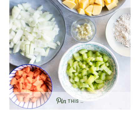
THIS …