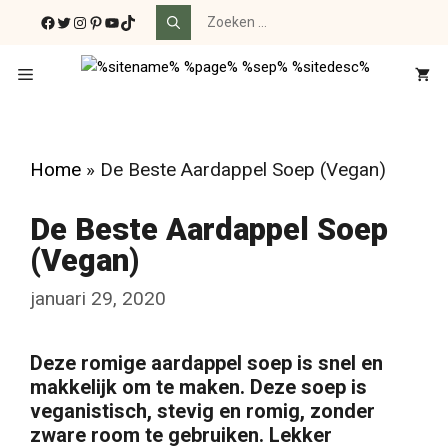
Ga
Zoek
Facebook
Twitter
Instagram
Pinterest
YouTube
TikTok
naar:
naar
de
Menu
inhoud
Home
»
De Beste Aardappel Soep (Vegan)
De Beste Aardappel Soep
(Vegan)
januari 29, 2020
Deze romige aardappel soep is snel en
makkelijk om te maken. Deze soep is
veganistisch, stevig en romig, zonder
zware room te gebruiken. Lekker