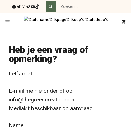
Ga
Zoek
Facebook
Twitter
Instagram
Pinterest
YouTube
TikTok
naar:
naar
de
Menu
inhoud
Heb je een vraag of
opmerking?
Let’s chat!
E-
mail me hieronder of op
info@thegreencreator.com
.
Mediakit beschikbaar op aanvraag.
Name