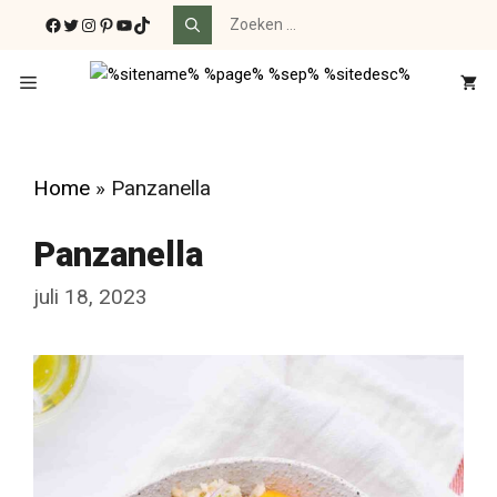
Ga
Zoek
Facebook
Twitter
Instagram
Pinterest
YouTube
TikTok
naar:
naar
de
Menu
inhoud
Home
»
Panzanella
Panzanella
juli 18, 2023