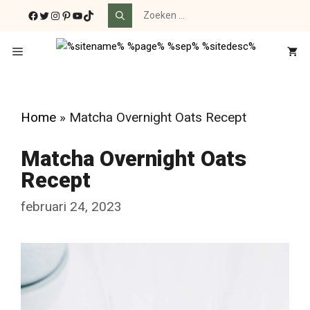
Ga
Zoek
Facebook
Twitter
Instagram
Pinterest
YouTube
TikTok
naar:
naar
de
Menu
inhoud
Home
»
Matcha Overnight Oats Recept
Matcha Overnight Oats
Recept
februari 24, 2023