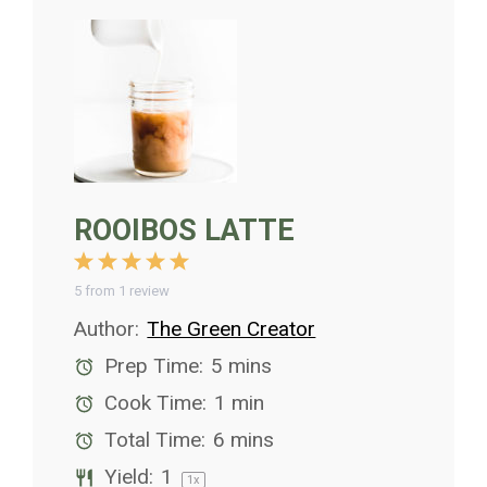
ROOIBOS LATTE
1
2
3
4
5
Star
Stars
Stars
Stars
Stars
5
from
1
review
Author:
The Green Creator
Prep Time:
5 mins
Cook Time:
1 min
Total Time:
6 mins
Yield:
1
1
x