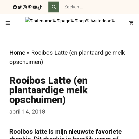
Ga
Zoek
Facebook
Twitter
Instagram
Pinterest
YouTube
TikTok
naar:
naar
de
Menu
inhoud
Home
»
Rooibos Latte (en plantaardige melk
opschuimen)
Rooibos Latte (en
plantaardige melk
opschuimen)
april 14, 2018
Rooibos latte is mijn nieuwste favoriete