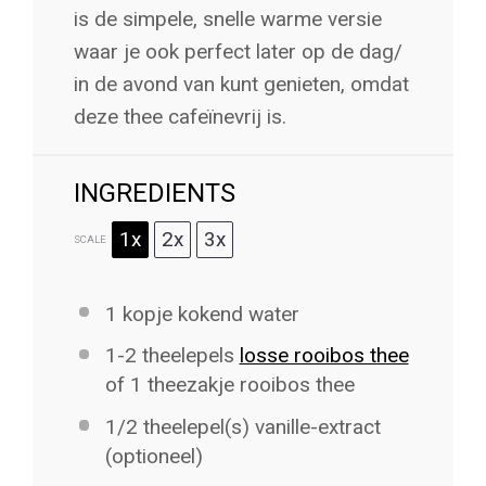
is de simpele, snelle warme versie
waar je ook perfect later op de dag/
in de avond van kunt genieten, omdat
deze thee cafeïnevrij is.
INGREDIENTS
1x
2x
3x
SCALE
1
kopje kokend water
1
-
2
theelepels
losse rooibos thee
of 1 theezakje rooibos thee
1/2
theelepel(s) vanille-extract
(optioneel)