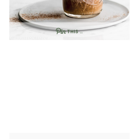
THIS …