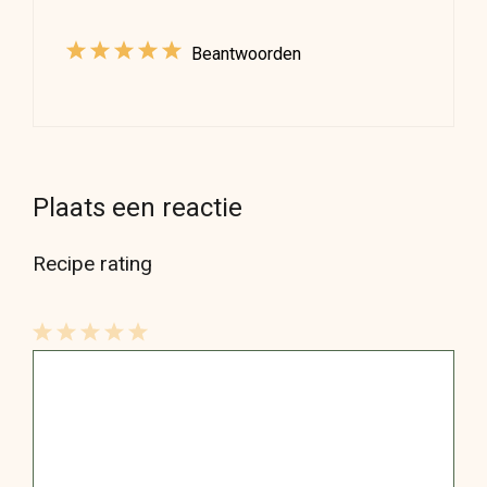
Beantwoorden
Plaats een reactie
Recipe rating
1
Reactie
2
3
4
5
Star
Stars
Stars
Stars
Stars