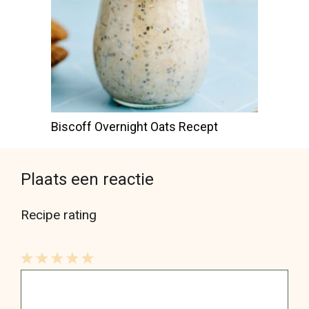
Biscoff Overnight Oats Recept
Plaats een reactie
Recipe rating
1
Reactie
2
3
4
5
Star
Stars
Stars
Stars
Stars