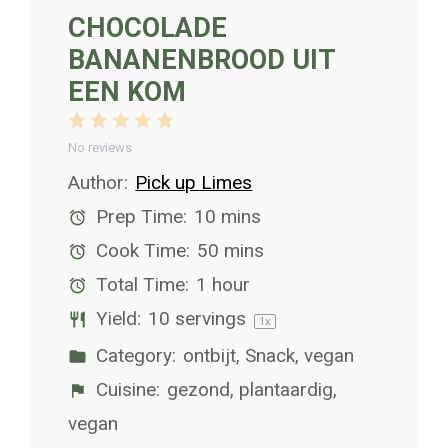
CHOCOLADE
BANANENBROOD UIT
EEN KOM
1
2
3
4
5
Star
Stars
Stars
Stars
Stars
No reviews
Author:
Pick up Limes
Prep Time:
10 mins
Cook Time:
50 mins
Total Time:
1 hour
Yield:
10
servings
1
x
Category:
ontbijt, Snack, vegan
Cuisine:
gezond, plantaardig,
vegan