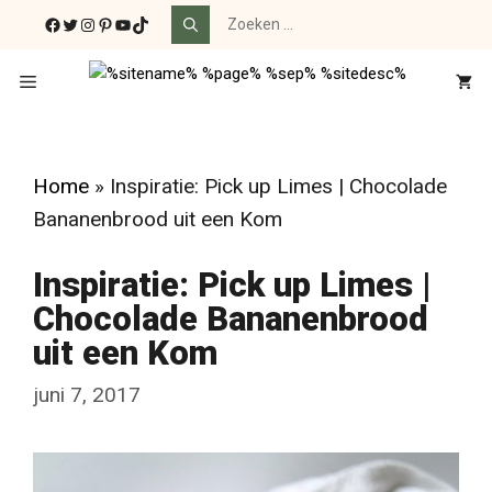
Ga
Zoek
Facebook
Twitter
Instagram
Pinterest
YouTube
TikTok
naar:
naar
de
Menu
inhoud
Home
»
Inspiratie: Pick up Limes | Chocolade
Bananenbrood uit een Kom
Inspiratie: Pick up Limes |
Chocolade Bananenbrood
uit een Kom
juni 7, 2017