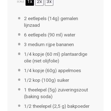
1x
2x
3x
SCALE
2
eetlepels (14g) gemalen
lijnzaad
6
eetlepels (90 ml) water
3
medium rijpe bananen
1/4
kopje (60 ml) plantaardige
olie (niet olijfolie)
1/4
kopje (60g) appelmoes
1/2
kop (100g) suiker
1
theelepel (5g) zuiveringszout
(baking soda)
1/2
theelepel (2,5 g) bakpoeder