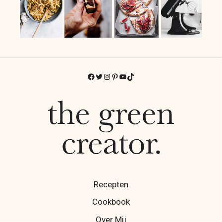
Facebook
Twitter
Instagram
Pinterest
YouTube
TikTok
Recepten
Cookbook
Over Mij