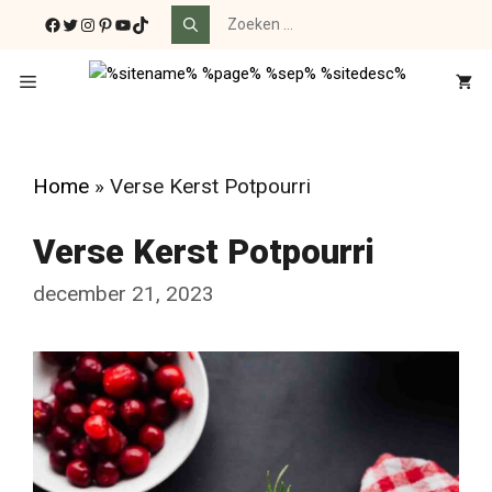
Ga
Zoek
Facebook
Twitter
Instagram
Pinterest
YouTube
TikTok
naar:
naar
de
Menu
inhoud
Home
»
Verse Kerst Potpourri
Verse Kerst Potpourri
december 21, 2023