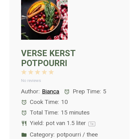
VERSE KERST
POTPOURRI
1
2
3
4
5
Star
Stars
Stars
Stars
Stars
No reviews
Author:
Bianca
Prep Time:
5
Cook Time:
10
Total Time:
15 minutes
Yield:
pot van
1.5
liter
1
x
Category:
potpourri / thee