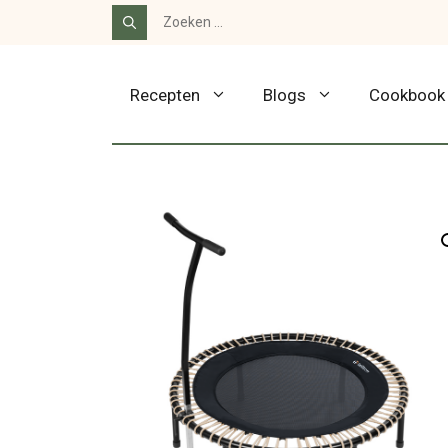
Ga
Zoek
naar:
naar
de
Recepten
Blogs
Cookbook
inhoud