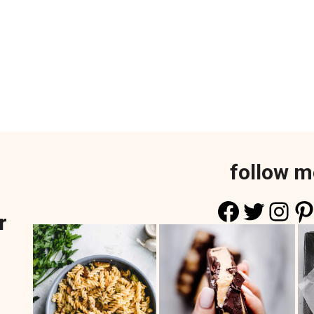
follow m
Faceboo
Twitte
Ins
Pi
r