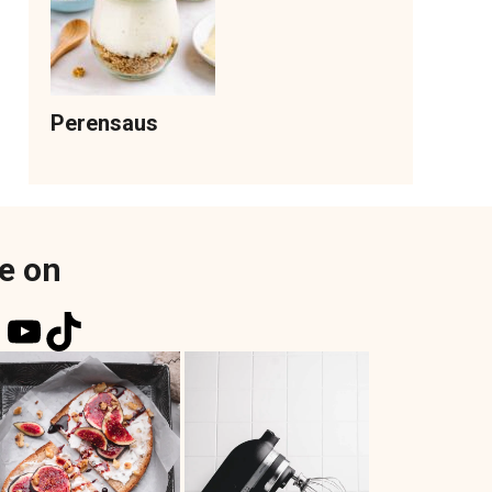
Perensaus
e on
k
r
tagram
nterest
YouTube
TikTok