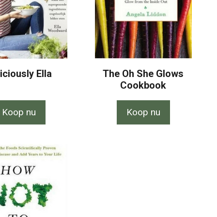
iciously Ella
The Oh She Glows
Cookbook
Koop nu
Koop nu