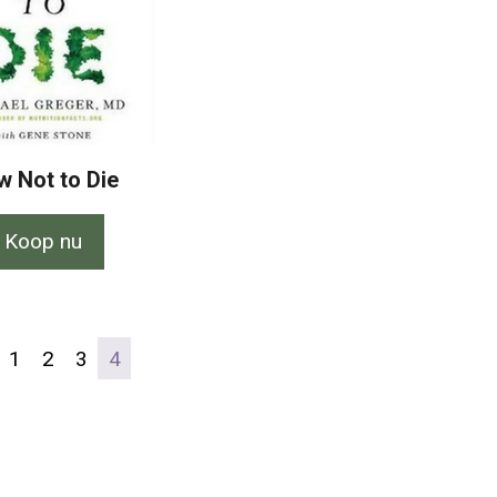
 Not to Die
Koop nu
1
2
3
4