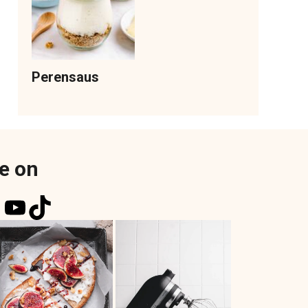
Perensaus
e on
k
r
tagram
nterest
YouTube
TikTok