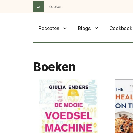
Ga
Zoek
naar:
naar
de
Recepten
Blogs
Cookbook
inhoud
Boeken