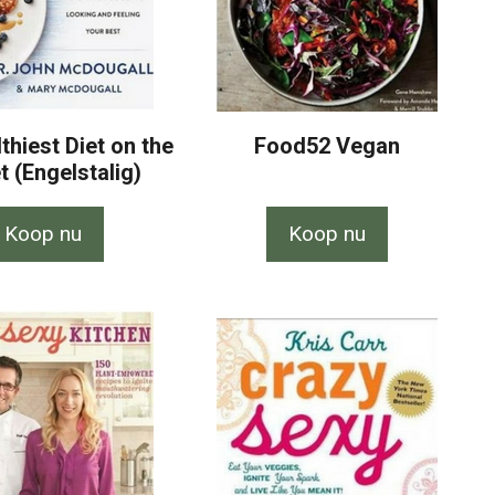
thiest Diet on the
Food52 Vegan
t (Engelstalig)
Koop nu
Koop nu