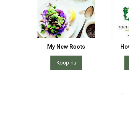
My New Roots
How
Koop nu
←