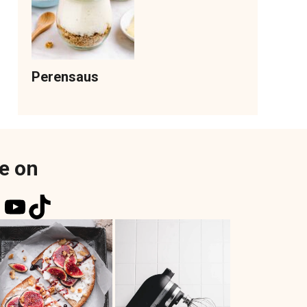
Perensaus
e on
k
r
tagram
nterest
YouTube
TikTok