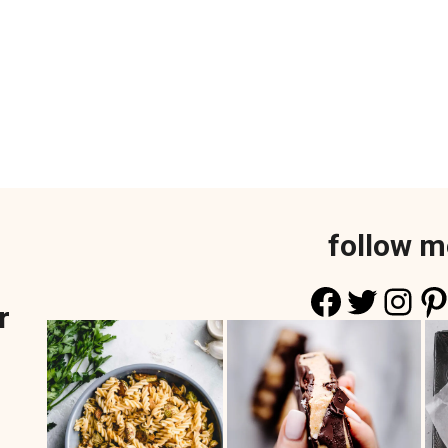
follow m
Faceboo
Twitte
Ins
Pi
r