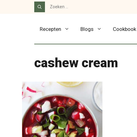
Ga
Zoek
naar:
naar
de
Recepten
Blogs
Cookbook
inhoud
cashew cream