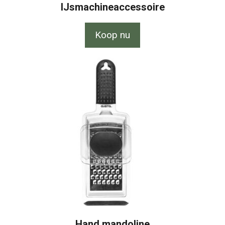
IJsmachineaccessoire
Koop nu
Hand mandoline