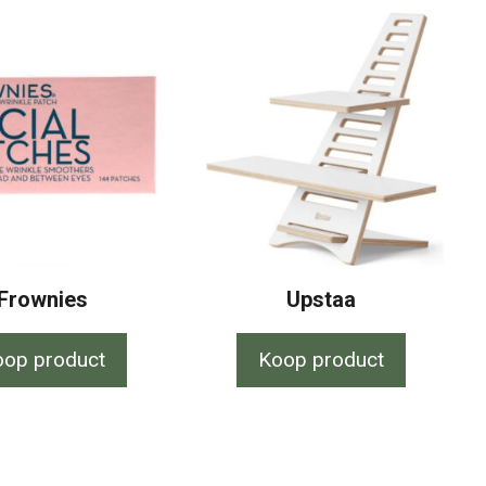
Frownies
Upstaa
oop product
Koop product