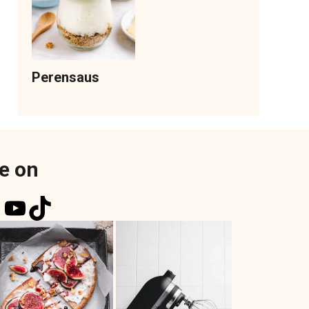
Perensaus
e on
k
r
tagram
nterest
YouTube
TikTok