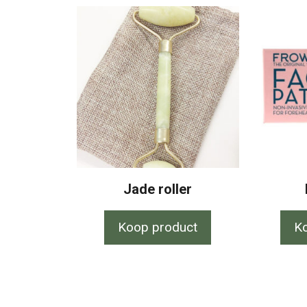
Jade roller
Koop product
K