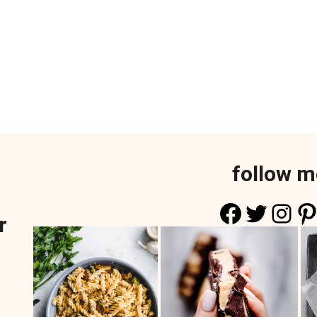
follow m
Faceboo
Twitte
Ins
Pi
r