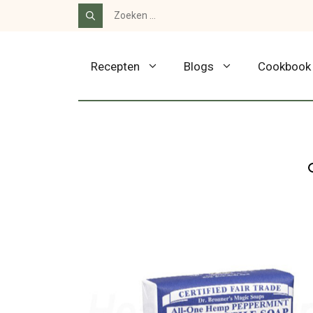
Ga
Zoek
naar:
naar
de
Recepten
Blogs
Cookbook
inhoud